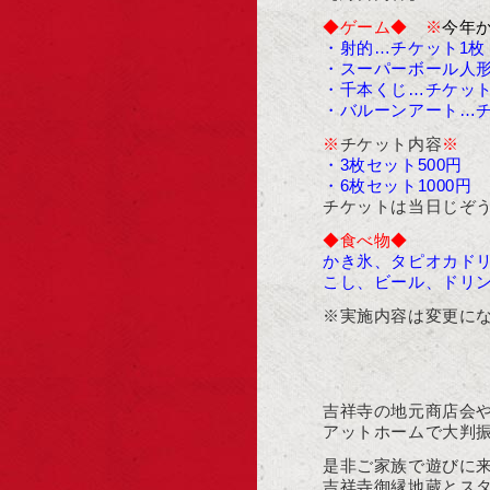
◆ゲーム◆
※
今年
・射的…チケット1枚
・スーパーボール人形
・千本くじ…チケット
・バルーンアート…
※
チケット内容
※
・3枚セット500円
・6枚セット1000円
チケットは当日じぞ
◆食べ物◆
かき氷、タピオカド
こし、ビール、ドリ
※実施内容は変更に
吉祥寺の地元商店会
アットホームで大判
是非ご家族で遊びに
吉祥寺御縁地蔵とス