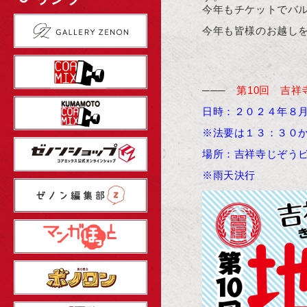
今年もチケットでバ
今年も皆様のお越し
───
第10回 吉
日時：２０２４年８
※法要は１３：３０
場所：吉祥寺じぞう
※雨天決行