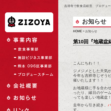
吉祥寺で飲食店経営、プロデュ
お知らせ
HOME
> お知らせ
第10回『地蔵盆
こんにちわ！！
ジメジメとした天気
今年も吉祥寺じぞう
催いたします！！
お地蔵様に手を合わ
ったり、縁日のゲー
っても楽しい地蔵盆
去年から引き続き、
す。