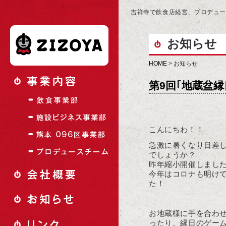
吉祥寺で飲食店経営、プロデュ
お知らせ
HOME
> お知らせ
第9回｢地蔵盆
こんにちわ！！
急激に暑くなり日差
でしょうか？
昨年縮小開催しました
今年はコロナも明け
た！
お地蔵様に手を合わ
ったり、縁日のゲー