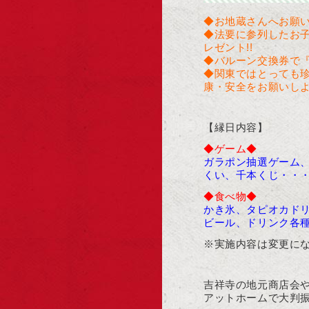
◆お地蔵さんへお願い
◆法要に参列したお
レゼント!!
◆バルーン交換券で
◆関東ではとっても
康・安全をお願いしよう
【縁日内容】
◆ゲーム◆
ガラポン抽選ゲーム
くい、
千本くじ・・
◆食べ物◆
かき氷、タピオカド
ビール、ドリンク各
※実施内容は変更に
吉祥寺の地元商店会
アットホームで大判