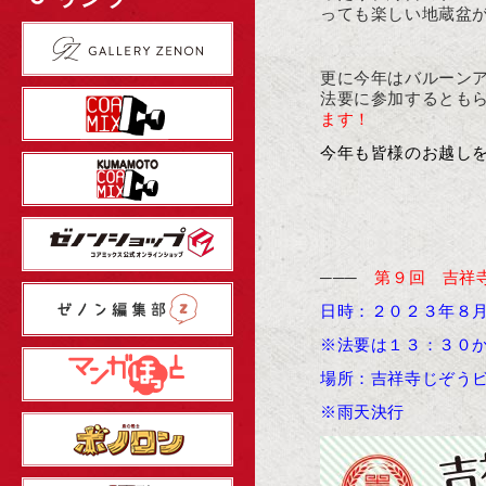
っても楽しい地蔵盆
更に今年はバルーン
法要に参加するとも
ます！
今年も皆様のお越しを
───
第９回 吉祥
日時：２０２３年８
※法要は１３：３０
場所：吉祥寺じぞう
※雨天決行